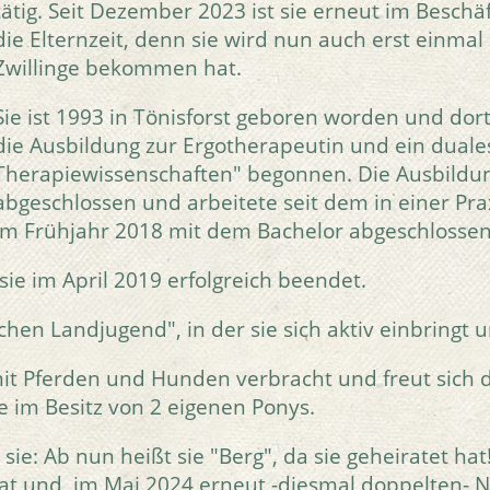
tätig. Seit Dezember 2023 ist sie erneut im Besch
die Elternzeit, denn sie wird nun auch erst einm
Zwillinge bekommen hat.
Sie ist 1993 in Tönisforst geboren worden und dor
die Ausbildung zur Ergotherapeutin und ein dual
Therapiewissenschaften" begonnen. Die Ausbildun
abgeschlossen und arbeitete seit dem in einer Pra
im Frühjahr 2018 mit dem Bachelor abgeschlossen
sie im April 2019 erfolgreich beendet.
chen Landjugend", in der sie sich aktiv einbringt u
 mit Pferden und Hunden verbracht und freut sich
ie im Besitz von 2 eigenen Ponys.
e: Ab nun heißt sie "Berg", da sie geheiratet hat! 
 hat und im Mai 2024 erneut -diesmal doppelten