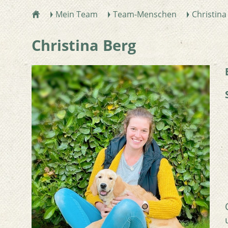
Mein Team
Team-Menschen
Christina
ŷ
Ţ
Ţ
Ţ
Christina Berg