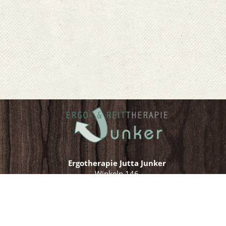
Ergotherapie Jutta Junker
Winkeln 146
41068 Mönchengladbach
+49 (0) 21 61 / 57 55 817
ř
Ś
ś
Gefällt mir