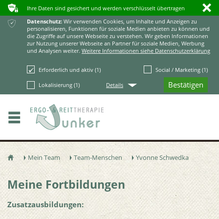
ʥ
ı
Ihre Daten sind gesichert und werden verschlüsselt übertragen
ќ
Datenschutz:
Wir verwenden Cookies, um Inhalte und Anzeigen zu
personalisieren, Funktionen für soziale Medien anbieten zu können und
die Zugriffe auf unsere Webseite zu verstehen. Wir geben Informationen
zur Nutzung unserer Webseite an Partner für soziale Medien, Werbung
und Analysen weiter.
Weitere Informationen siehe Datenschutzerklärung
Erforderlich und aktiv (1)
Social / Marketing (1)
Q
Lokalisierung (1)
Details
Mein Team
Team-Menschen
Yvonne Schwedka
ŷ
Ţ
Ţ
Ţ
Meine Fortbildungen
Zusatzausbildungen: