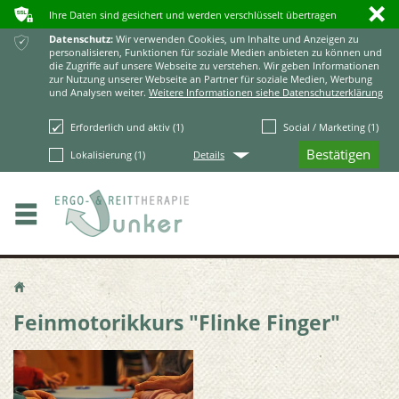
ʥ
ı
Ihre Daten sind gesichert und werden verschlüsselt übertragen
ќ
Datenschutz:
Wir verwenden Cookies, um Inhalte und Anzeigen zu
personalisieren, Funktionen für soziale Medien anbieten zu können und
die Zugriffe auf unsere Webseite zu verstehen. Wir geben Informationen
zur Nutzung unserer Webseite an Partner für soziale Medien, Werbung
und Analysen weiter.
Weitere Informationen siehe Datenschutzerklärung
Erforderlich und aktiv (1)
Social / Marketing (1)
Q
Lokalisierung (1)
Details
ŷ
Feinmotorikkurs "Flinke Finger"