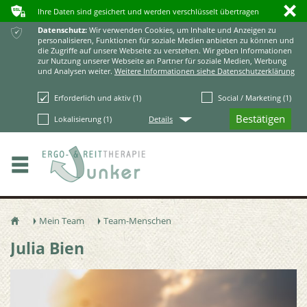
ʥ
ı
Ihre Daten sind gesichert und werden verschlüsselt übertragen
ќ
Datenschutz:
Wir verwenden Cookies, um Inhalte und Anzeigen zu
personalisieren, Funktionen für soziale Medien anbieten zu können und
die Zugriffe auf unsere Webseite zu verstehen. Wir geben Informationen
zur Nutzung unserer Webseite an Partner für soziale Medien, Werbung
und Analysen weiter.
Weitere Informationen siehe Datenschutzerklärung
Erforderlich und aktiv (1)
Social / Marketing (1)
Q
Lokalisierung (1)
Details
Mein Team
Team-Menschen
ŷ
Ţ
Ţ
Julia Bien