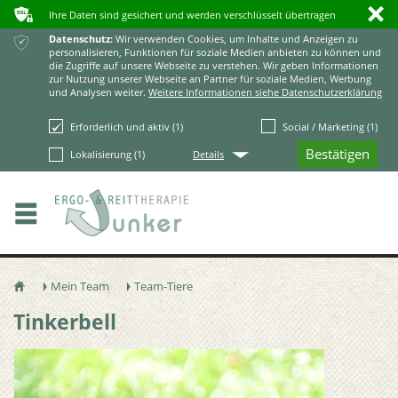
ʥ
ı
Ihre Daten sind gesichert und werden verschlüsselt übertragen
ќ
Datenschutz:
Wir verwenden Cookies, um Inhalte und Anzeigen zu
personalisieren, Funktionen für soziale Medien anbieten zu können und
die Zugriffe auf unsere Webseite zu verstehen. Wir geben Informationen
zur Nutzung unserer Webseite an Partner für soziale Medien, Werbung
und Analysen weiter.
Weitere Informationen siehe Datenschutzerklärung
Erforderlich und aktiv (1)
Social / Marketing (1)
Q
Lokalisierung (1)
Details
Mein Team
Team-Tiere
ŷ
Ţ
Ţ
Tinkerbell