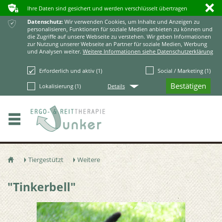
ʥ
ı
Ihre Daten sind gesichert und werden verschlüsselt übertragen
ќ
Datenschutz:
Wir verwenden Cookies, um Inhalte und Anzeigen zu
personalisieren, Funktionen für soziale Medien anbieten zu können und
die Zugriffe auf unsere Webseite zu verstehen. Wir geben Informationen
zur Nutzung unserer Webseite an Partner für soziale Medien, Werbung
und Analysen weiter.
Weitere Informationen siehe Datenschutzerklärung
Erforderlich und aktiv (1)
Social / Marketing (1)
Q
Lokalisierung (1)
Details
Tiergestützt
Weitere
ŷ
Ţ
Ţ
"Tinkerbell"